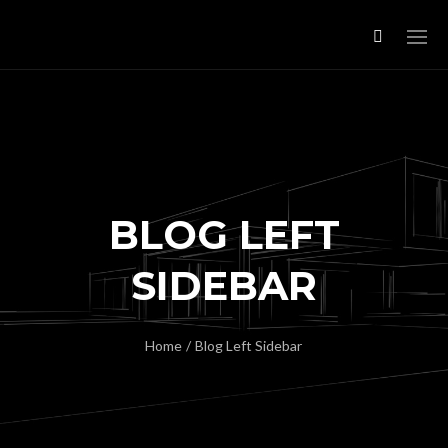
BLOG LEFT
SIDEBAR
Home
/
Blog Left Sidebar