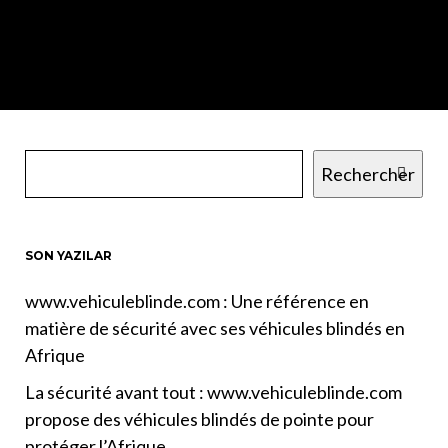
Rechercher
SON YAZILAR
www.vehiculeblinde.com : Une référence en
matière de sécurité avec ses véhicules blindés en
Afrique
La sécurité avant tout : www.vehiculeblinde.com
propose des véhicules blindés de pointe pour
protéger l’Afrique