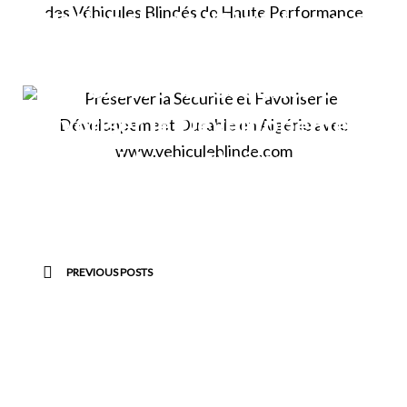
Nationale de l’Algérie avec
7 SEPTEMBRE 2024
des Véhicules Blindés de
Préserver la Sécurité et
Haute Performance
Favoriser le Développement
Durable en Algérie avec
www.vehiculeblinde.com
PREVIOUS POSTS