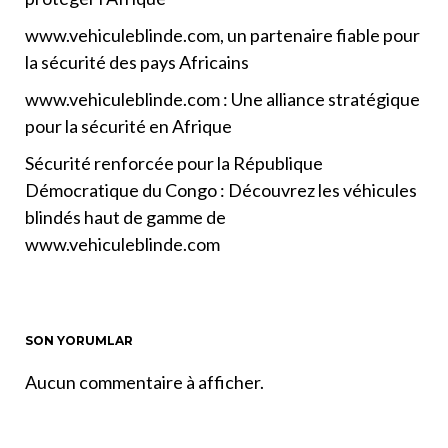
www.vehiculeblinde.com, un partenaire fiable pour
la sécurité des pays Africains
www.vehiculeblinde.com : Une alliance stratégique
pour la sécurité en Afrique
Sécurité renforcée pour la République
Démocratique du Congo : Découvrez les véhicules
blindés haut de gamme de
www.vehiculeblinde.com
SON YORUMLAR
Aucun commentaire à afficher.