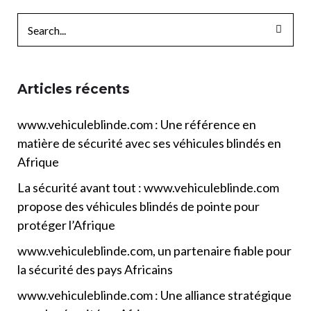
Articles récents
www.vehiculeblinde.com : Une référence en
matière de sécurité avec ses véhicules blindés en
Afrique
La sécurité avant tout : www.vehiculeblinde.com
propose des véhicules blindés de pointe pour
protéger l’Afrique
www.vehiculeblinde.com, un partenaire fiable pour
la sécurité des pays Africains
www.vehiculeblinde.com : Une alliance stratégique