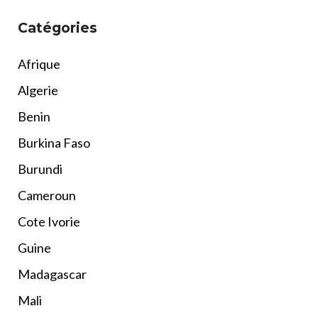
Catégories
Afrique
Algerie
Benin
Burkina Faso
Burundi
Cameroun
Cote Ivorie
Guine
Madagascar
Mali