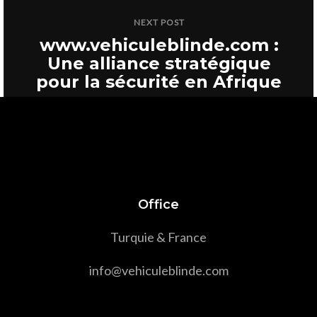
République Démocratique
NEXT POST
du Congo
www.vehiculeblinde.com :
Une alliance stratégique
pour la sécurité en Afrique
Office
Turquie & France
info@vehiculeblinde.com