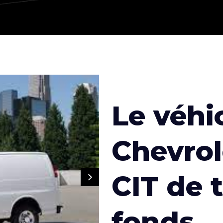
Le véhi
Chevrol
CIT de 
fonds