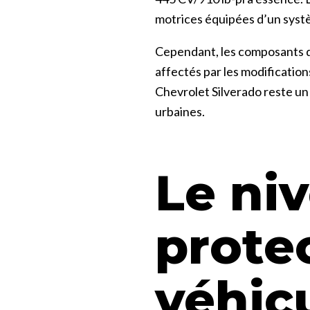
motrices équipées d’un syst
Cependant, les composants d
affectés par les modificatio
Chevrolet Silverado reste un 
urbaines.
Le ni
prote
véhic