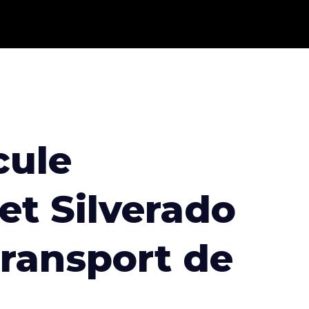
cule
et Silverado
transport de