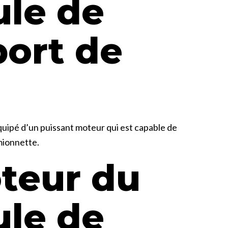
ule de
port de
quipé d’un puissant moteur qui est capable de
amionnette.
teur du
ule de